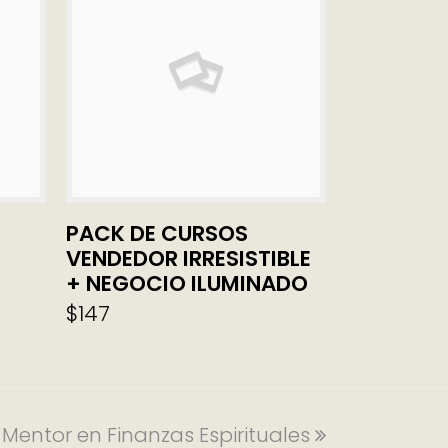
PACK DE CURSOS
AÑADIR AL CARRITO
VENDEDOR IRRESISTIBLE
+ NEGOCIO ILUMINADO
$
147
 Mentor en Finanzas Espirituales