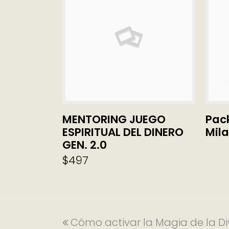
MENTORING JUEGO
AÑADIR AL CARRITO
Pac
ESPIRITUAL DEL DINERO
Mil
GEN. 2.0
$
497
Cómo activar la Magia de la Di