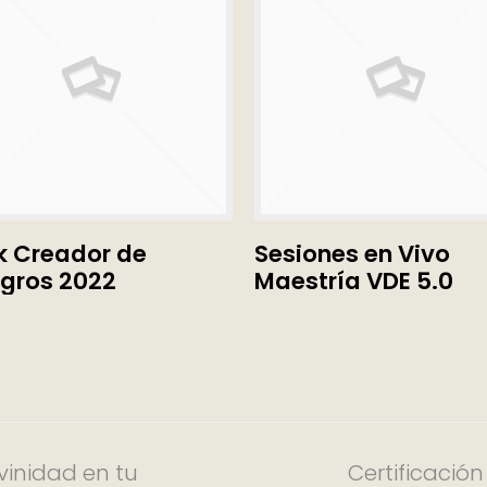
k Creador de
LEER MÁS
Sesiones en Vivo
LEER MÁS
agros 2022
Maestría VDE 5.0
vinidad en tu
Certificación