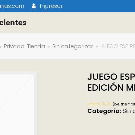
rias.com
Ingresar
cientes
»
Privado: Tienda
»
Sin categorizar
»
JUEGO ESPIR
JUEGO ESP
EDICIÓN M
(
be the firs
Categoría:
Sin 
Valorado
con
0
de
5