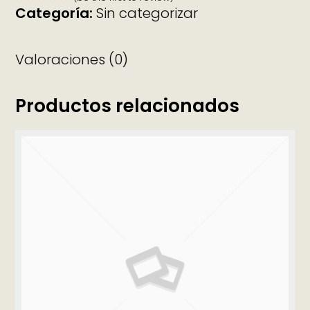
Categoría:
Sin categorizar
Valorado
con
0
de
5
Valoraciones (0)
Productos relacionados