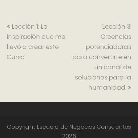
Lección 1: La
Lección 3:
inspiración que me
Creencias
llevó a crear este
potenciadoras
Curso
para convertirte en
un canal de
soluciones para la
humanidad.
Copyright Escuela de Negocios Conscientes
2026