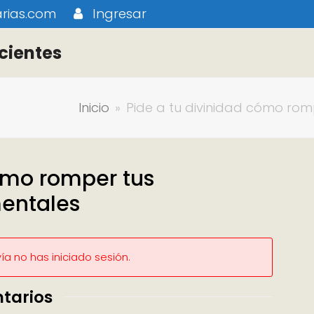
rias.com
Ingresar
cientes
Inicio
»
Pide a tu divinidad cómo ro
cómo romper tus
entales
a no has iniciado sesión.
tarios