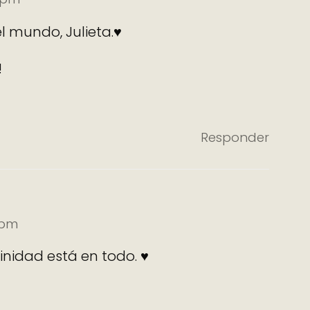
l mundo, Julieta.♥
!
Responder
 pm
vinidad está en todo. ♥