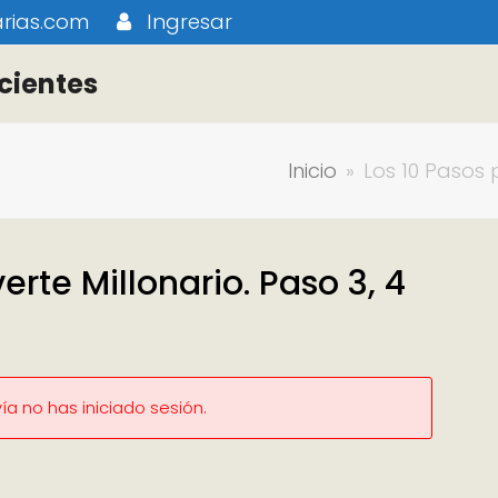
rias.com
Ingresar
cientes
Inicio
»
Los 10 Pasos p
erte Millonario. Paso 3, 4
a no has iniciado sesión.