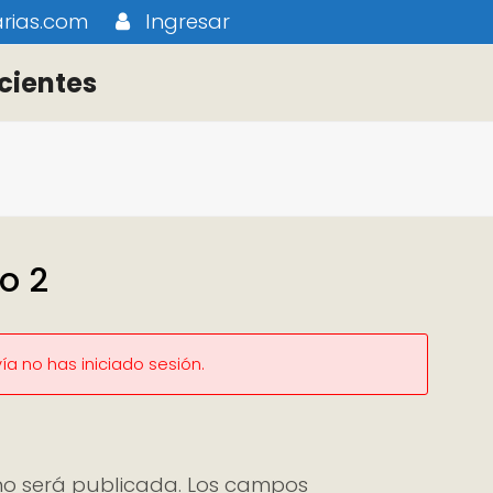
rias.com
Ingresar
cientes
o 2
a no has iniciado sesión.
no será publicada.
Los campos