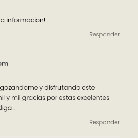
na informacion!
Responder
com
ui gozandome y disfrutando este
il y mil gracias por estas excelentes
iga ..
Responder