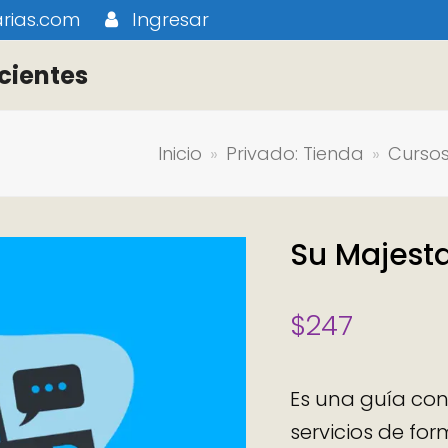
rias.com
Ingresar
cientes
Inicio
»
Privado: Tienda
»
Cursos
Su Majesta
$
247
Es una guía con
servicios de fo