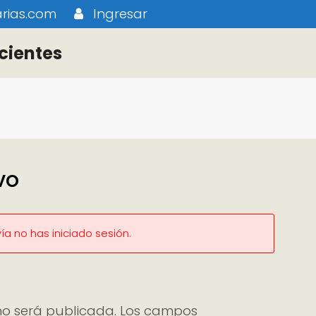
rias.com
Ingresar
cientes
vo
a no has iniciado sesión.
no será publicada.
Los campos