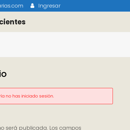
rias.com
Ingresar
cientes
io
a no has iniciado sesión.
no será publicada.
Los campos