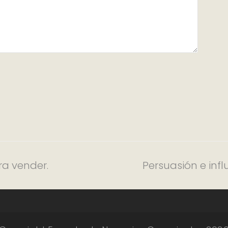
ra vender.
Persuasión e infl