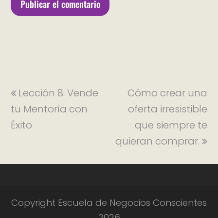
Lección 8: Vende
Cómo crear una
tu Mentoría con
oferta irresistible
Éxito
que siempre te
quieran comprar.
Copyright Escuela de Negocios Conscientes
2026