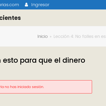
rias.com
Ingresar
cientes
Inicio
»
Lección 4: No falles en e
n esto para que el dinero
a no has iniciado sesión.