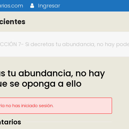
rias.com
Ingresar
cientes
ECCIÓN 7- Si decretas tu abundancia, no hay pod
as tu abundancia, no hay
e se oponga a ello
a no has iniciado sesión.
tarios