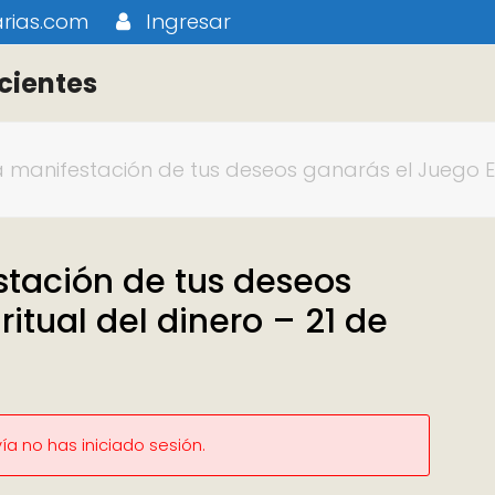
rias.com
Ingresar
cientes
la manifestación de tus deseos ganarás el Juego Es
stación de tus deseos
itual del dinero – 21 de
a no has iniciado sesión.