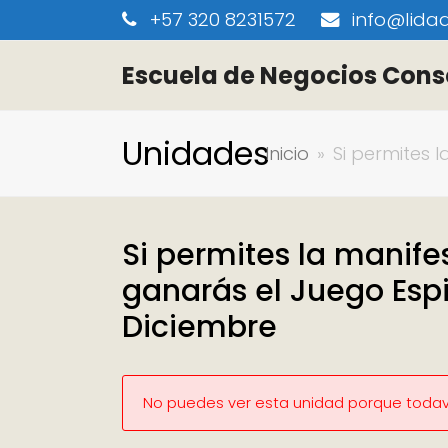
+57 320 8231572
info@lidaa
Escuela de Negocios Cons
Unidades
Inicio
»
Si permites 
Si permites la manife
ganarás el Juego Espir
Diciembre
No puedes ver esta unidad porque todaví