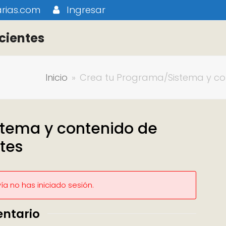
rias.com
Ingresar
cientes
Inicio
»
Crea tu Programa/Sistema y con
stema y contenido de
ntes
a no has iniciado sesión.
entario