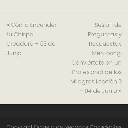
Cómo Encender
Sesión de
tu Chispa
Preguntas y
Creadora – 03 de
Respuestas
Junio
Mentoring:
Conviértete en un
Profesional de los
Milagros Lección 3
– 04 de Junio
Copyright Escuela de Negocios Conscientes