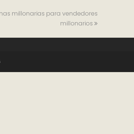
tinas millonarias para vendedores
millonarios
6