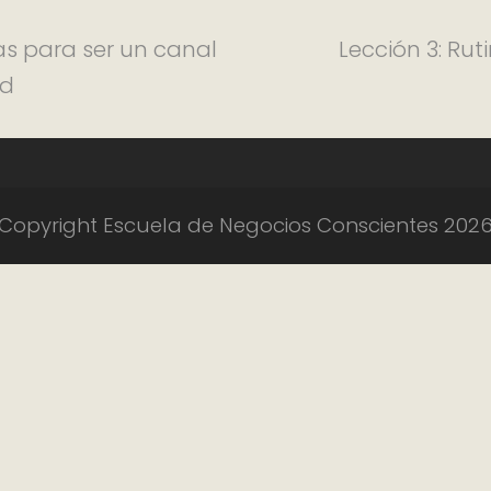
as para ser un canal
Lección 3: Ru
ad
Copyright Escuela de Negocios Conscientes 202