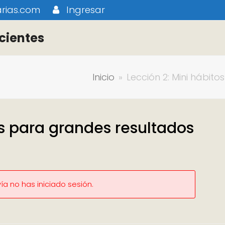
rias.com
Ingresar
cientes
Inicio
»
Lección 2: Mini hábit
os para grandes resultados
a no has iniciado sesión.