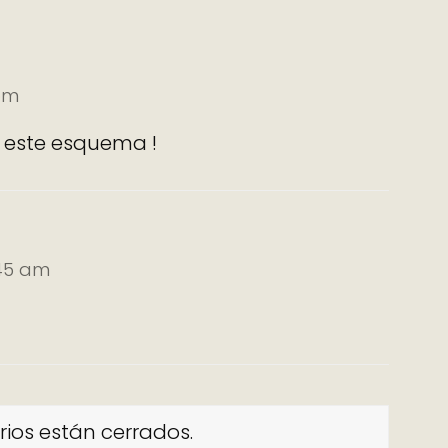
 pm
r este esquema !
:45 am
ios están cerrados.