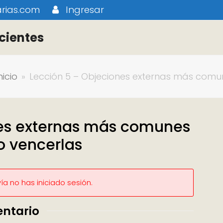
rias.com
Ingresar
cientes
nicio
»
Lección 5 – Objeciones externas más comun
nes externas más comunes
o vencerlas
a no has iniciado sesión.
entario