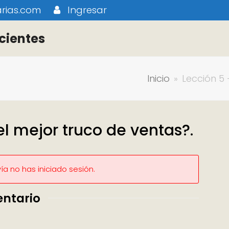
rias.com
Ingresar
cientes
Inicio
»
Lección 5 
el mejor truco de ventas?.
a no has iniciado sesión.
entario