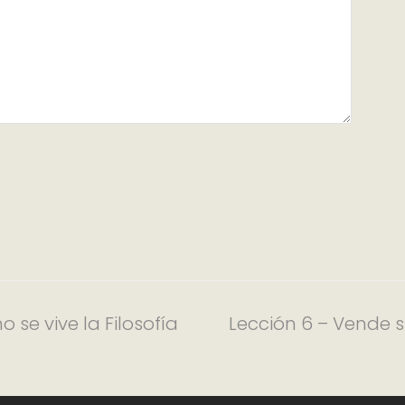
se vive la Filosofía
Lección 6 – Vende s