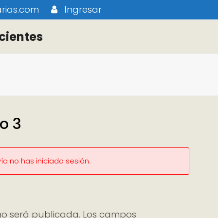
rias.com
Ingresar
cientes
o 3
a no has iniciado sesión.
no será publicada.
Los campos