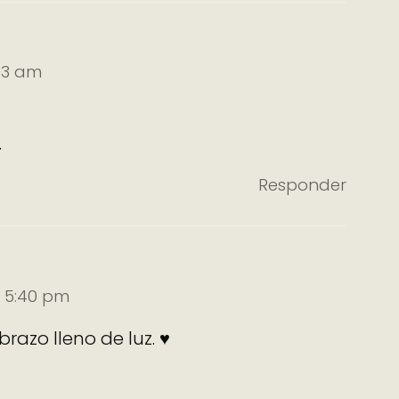
:03 am
.
Responder
s 5:40 pm
razo lleno de luz. ♥