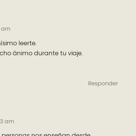
8 am
simo leerte.
cho ánimo durante tu viaje.
Responder
:33 am
las personas nos enseñan desde