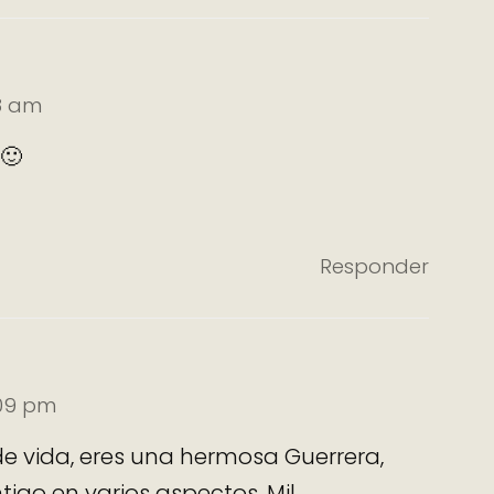
38 am
🙂
Responder
:09 pm
 de vida, eres una hermosa Guerrera,
ntigo en varios aspectos. Mil