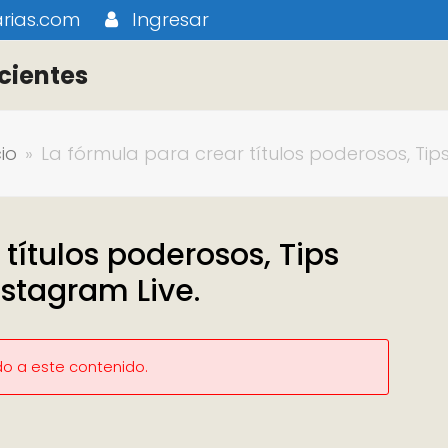
rias.com
Ingresar
cientes
cio
»
La fórmula para crear títulos poderosos, Tip
títulos poderosos, Tips
nstagram Live.
do a este contenido.