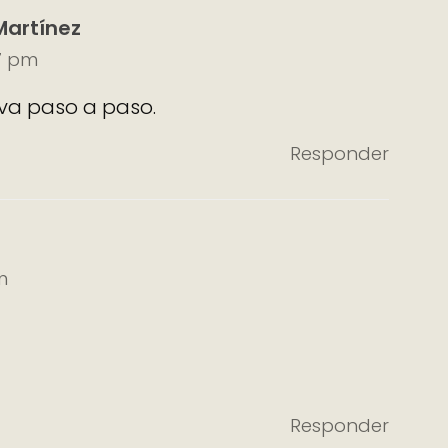
Martínez
47 pm
eva paso a paso.
Responder
m
Responder