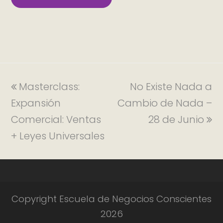
Masterclass:
No Existe Nada a
Expansión
Cambio de Nada –
Comercial: Ventas
28 de Junio
+ Leyes Universales
Copyright Escuela de Negocios Conscientes
2026