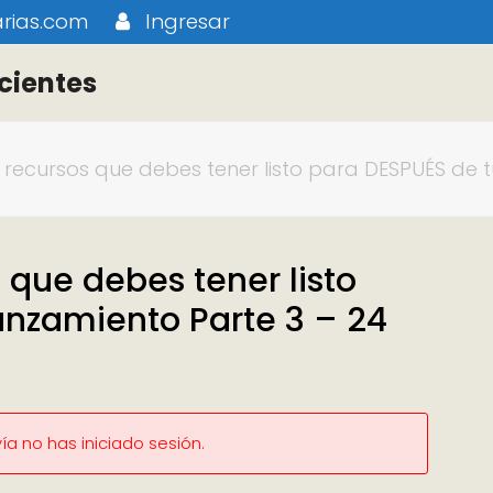
rias.com
Ingresar
cientes
e recursos que debes tener listo para DESPUÉS de
 que debes tener listo
anzamiento Parte 3 – 24
a no has iniciado sesión.