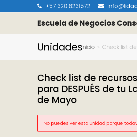
+57 320 8231572
info@lidaa
Escuela de Negocios Cons
Unidades
Inicio
»
Check list d
Check list de recursos
para DESPUÉS de tu L
de Mayo
No puedes ver esta unidad porque todaví