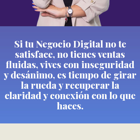
Si tu Negocio Digital no te
satisface, no tienes ventas
fluidas, vives con inseguridad
y desánimo, es tiempo de girar
la rueda y recuperar la
claridad y conexión con lo que
haces.