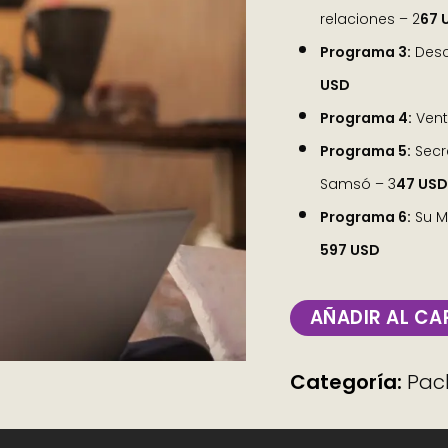
relaciones – 2
67 
Programa 3:
Desc
USD
Programa 4:
Vent
Programa 5:
Secr
Samsó – 3
47 USD
Programa 6:
Su Ma
597 USD
AÑADIR AL CA
Categoría:
Pac