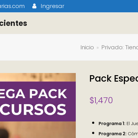
rias.com
Ingresar
cientes
Inicio
»
Privado: Tie
Pack Espec
$
1,470
Programa 1:
El Jue
Programa 2:
Cómo