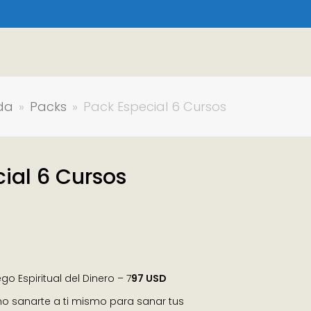
nda
»
Packs
»
Pack Especial 6 Cursos
ial 6 Cursos
go Espiritual del Dinero – 7
97 USD
 sanarte a ti mismo para sanar tus