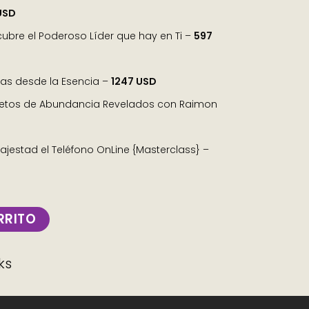
USD
ubre el Poderoso Líder que hay en Ti –
597
as desde la Esencia –
1247 USD
etos de Abundancia Revelados con Raimon
jestad el Teléfono OnLine {Masterclass} –
RRITO
ks