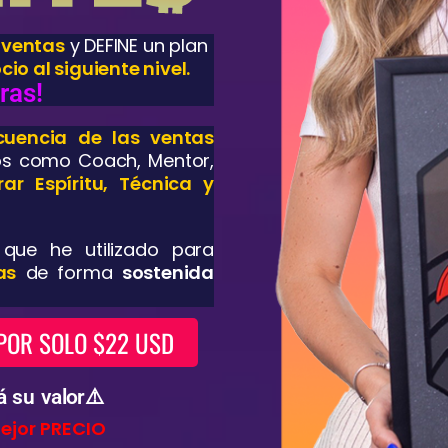
 ventas
y DEFINE un plan
cio al siguiente nivel.
ras!
ecuencia de las ventas
os como Coach, Mentor,
rar Espíritu, Técnica y
 que he utilizado para
as
de forma
sostenida
POR SOLO $22 USD
á su valor⚠️
ejor PRECIO