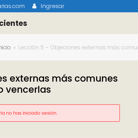
rias.com
Ingresar
cientes
nicio
»
Lección 5 – Objeciones externas más comun
nes externas más comunes
o vencerlas
a no has iniciado sesión.