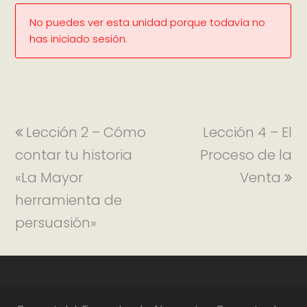
No puedes ver esta unidad porque todavía no
has iniciado sesión.
Lección 2 – Cómo
Lección 4 – El
contar tu historia
Proceso de la
«La Mayor
Venta
herramienta de
persuasión»