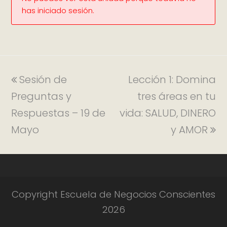
has iniciado sesión.
Sesión de
Lección 1: Domina
Preguntas y
tres áreas en tu
Respuestas – 19 de
vida: SALUD, DINERO
Mayo
y AMOR
Copyright Escuela de Negocios Conscientes
2026