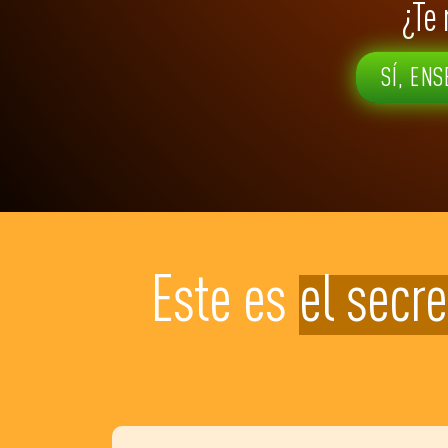
¿Te 
SÍ, E
Este es
el secre