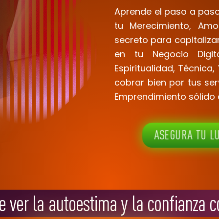
Aprende el paso a pas
tu
Merecimiento, Am
secreto para capitalizar
en tu Negocio Digit
Espiritualidad, Técnica,
cobrar bien por tus serv
Emprendimiento sólido q
ASEGURA TU L
e ver la autoestima y la confianza c