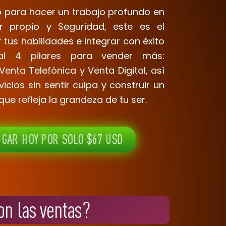
o para hacer un
trabajo profundo
en
or propio
y
Seguridad,
este es el
 tus habilidades e integrar con éxito
al 4 pilares para vender más:
 Venta Telefónica y Venta Digital, así
icios sin sentir culpa y construir un
ue refleja la grandeza de tu ser.
UGAR HOY POR SOLO $67 USD
on las ventas?