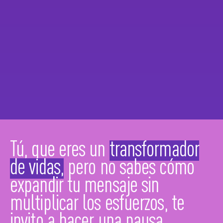
Tú, que eres un
transformador
de vidas,
pero no sabes cómo
expandir tu mensaje sin
multiplicar los esfuerzos, te
invito a hacer una pausa.