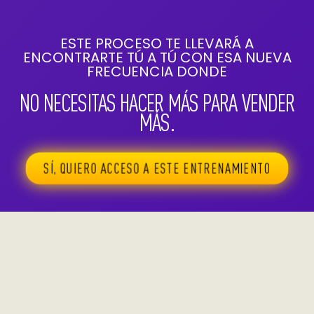
ESTE PROCESO TE LLEVARÁ A
ENCONTRARTE TÚ A TÚ CON ESA NUEVA
FRECUENCIA DONDE
NO NECESITAS HACER MÁS PARA VENDER
MÁS.
SÍ, QUIERO ACCESO A ESTE ENTRENAMIENTO